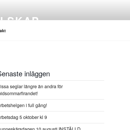
LLSKAP
akt
Senaste inläggen
issa seglar längre än andra för
idsommarfirandet!
rbetshelgen i full gång!
rbetsdag 5 oktober kl 9
unneskärsdagen 10 augusti INSTÄLLD​