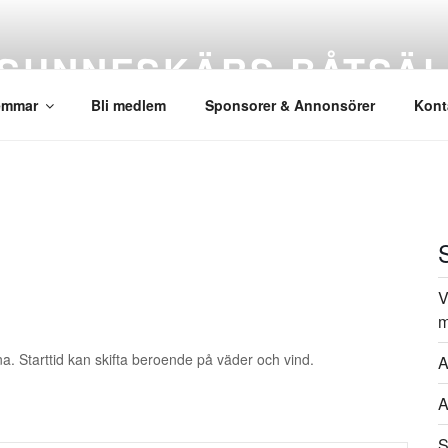
SUNNESKÄRS BÅTSÄ
emmar
Bli medlem
Sponsorer & Annonsörer
Kont
V
m
. Starttid kan skifta beroende på väder och vind.
A
A
S