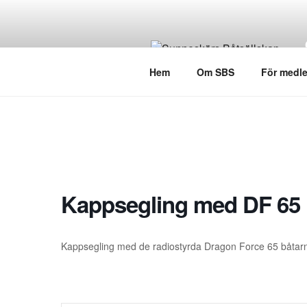
Hem
Om SBS
För medl
Kappsegling med DF 65
Kappsegling med de radiostyrda Dragon Force 65 båtarna