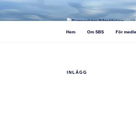
Hem
Om SBS
För medl
INLÄGG