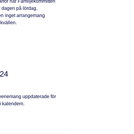
därför har Familjekommittén
er dagen på lördag.
 men inget arrangemang
 kvällen.
024
 evenemang uppdaterade för
 i kalendern.