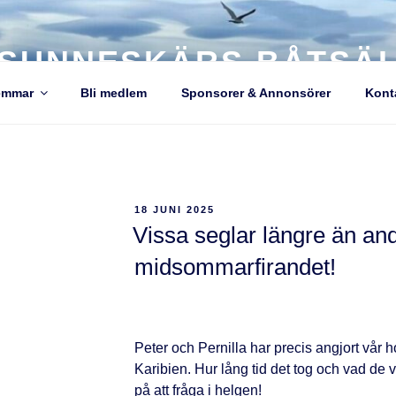
SUNNESKÄRS BÅTSÄ
emmar
Bli medlem
Sponsorer & Annonsörer
Kont
18 JUNI 2025
Vissa seglar längre än and
midsommarfirandet!
Peter och Pernilla har precis angjort vår ho
Karibien. Hur lång tid det tog och vad de 
på att fråga i helgen!