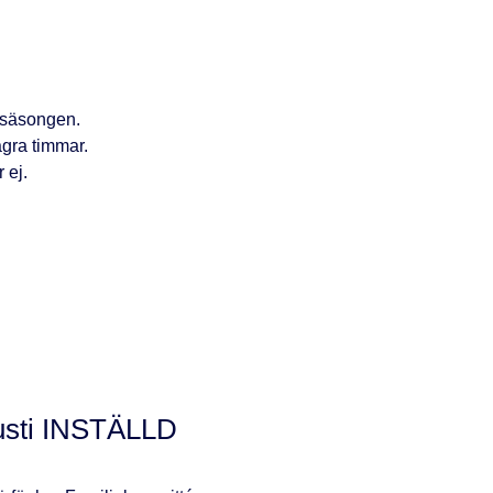
r säsongen.
ågra timmar.
 ej.
sti INSTÄLLD​