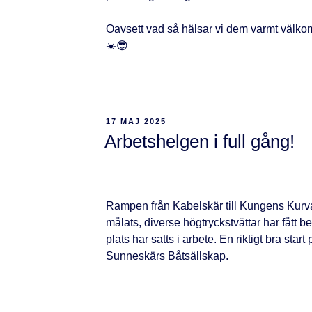
Oavsett vad så hälsar vi dem varmt välkomna
☀️😎
17 MAJ 2025
Arbetshelgen i full gång!
Rampen från Kabelskär till Kungens Kurva 
målats, diverse högtryckstvättar har fått b
plats har satts i arbete. En riktigt bra star
Sunneskärs Båtsällskap.