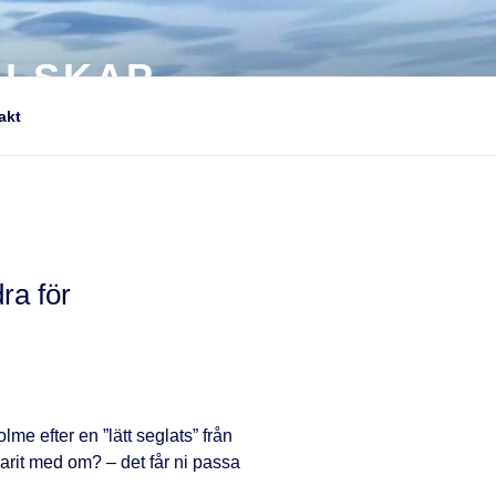
LLSKAP
akt
ra för
lme efter en ”lätt seglats” från
varit med om? – det får ni passa